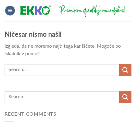
Skoči
na
vsebino
Ničesar nismo našli
Izgleda, da ne moremo najti tega kar iščete. Mogoče bo
iskalnik v pomoč.
RECENT COMMENTS